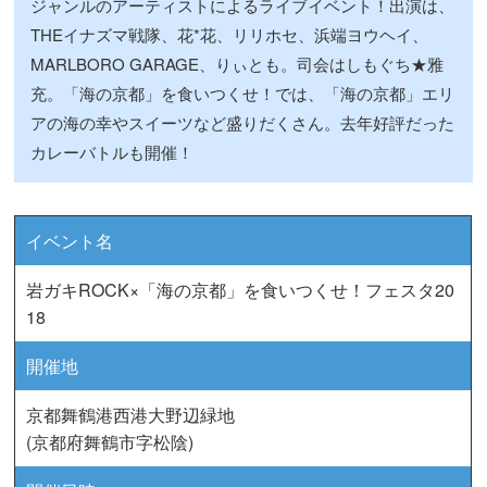
ジャンルのアーティストによるライブイベント！出演は、
THEイナズマ戦隊、花*花、リリホセ、浜端ヨウヘイ、
MARLBORO GARAGE、りぃとも。司会はしもぐち★雅
充。「海の京都」を食いつくせ！では、「海の京都」エリ
アの海の幸やスイーツなど盛りだくさん。去年好評だった
カレーバトルも開催！
イベント名
岩ガキROCK×「海の京都」を食いつくせ！フェスタ20
18
開催地
京都舞鶴港西港大野辺緑地
(京都府舞鶴市字松陰)