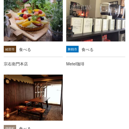
食べる
食べる
綾部市
舞鶴市
宗右衛門本店
Metel珈琲
食べる
伊根町