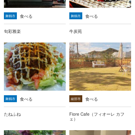
食べる
食べる
舞鶴市
舞鶴市
旬彩雅楽
牛炭苑
食べる
食べる
舞鶴市
綾部市
たねふね
Fiore Cafe（フィオーレ カフ
ェ）