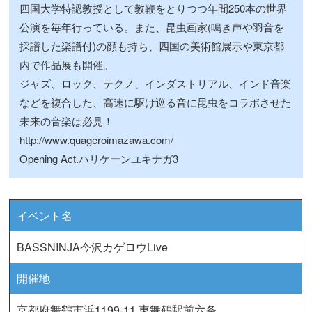
四国大学特認教授として教鞭をとりつつ年間250本の世界
公演を毎年行っている。また、昆虫画家(鳴き声や羽音を
採譜した楽譜付)の顔も持ち、四国の美術館展示や東京都
内で作品展も開催。
ジャズ、ロック、テクノ、インダストリアル、インド音楽
などを複合した、高速に駆け巡る音に昆虫をコラボさせた
未来の音楽は必見！
http://www.quageroimazawa.com/
Opening Act.ハリケーンユキナガ3
イベント名
BASSNINJA今沢カゲロウLive
開催地
京都府舞鶴市浜1199-11 東舞鶴駅前六条