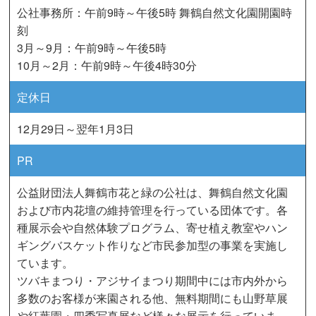
公社事務所：午前9時～午後5時 舞鶴自然文化園開園時
刻
3月～9月：午前9時～午後5時
10月～2月：午前9時～午後4時30分
定休日
12月29日～翌年1月3日
PR
公益財団法人舞鶴市花と緑の公社は、舞鶴自然文化園
および市内花壇の維持管理を行っている団体です。各
種展示会や自然体験プログラム、寄せ植え教室やハン
ギングバスケット作りなど市民参加型の事業を実施し
ています。
ツバキまつり・アジサイまつり期間中には市内外から
多数のお客様が来園される他、無料期間にも山野草展
や紅葉園・四季写真展など様々な展示を行っていま