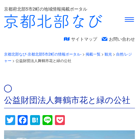
京都府北部5市2町の地域情報掲載ポータル
サイトマップ
お問い合わせ
京都北部なび-京都北部5市2町の情報ポータル-
>
掲載一覧
>
観光
>
自然/レジ
ャー
>
公益財団法人舞鶴市花と緑の公社
公益財団法人舞鶴市花と緑の公社
Twitter
Facebook
Hatena
Line
Pocket