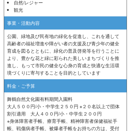
自然/レジャー
観光
事業・活動内容
公園、緑地及び民有地の緑化を促進し、これを通して
高齢者の福祉増進や障がい者の支援及び青少年の健全
育成を図るとともに、緑化の普及啓発等を行うことに
より、豊かな花と緑に彩られた美しいまちづくりを推
進し、もって市民の健全な心身の育成と快適な生活環
境づくりに寄与することを目的としています
料金・ご予算
舞鶴自然文化園有料期間入園料
大人５００円/小・中学生２５０円 ※２０名以上で団体
割引適用 大人４００円/小・中学生２００円
※身体障害者手帳、療育手帳、精神障害者保健福祉手
帳、戦傷病者手帳、被爆者手帳をお持ちの方は、受付