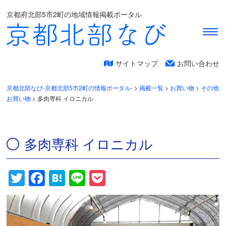
京都府北部5市2町の地域情報掲載ポータル
サイトマップ
お問い合わせ
京都北部なび-京都北部5市2町の情報ポータル-
>
掲載一覧
>
お買い物
>
その他
お買い物
>
多肉専科 イロニカル
多肉専科 イロニカル
Twitter
Facebook
Hatena
Line
Pocket