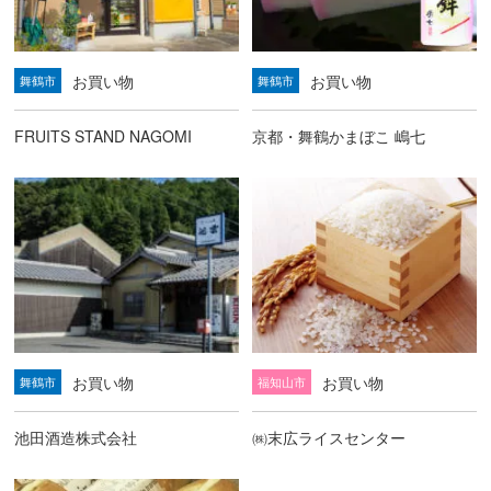
お買い物
お買い物
舞鶴市
舞鶴市
FRUITS STAND NAGOMI
京都・舞鶴かまぼこ 嶋七
お買い物
お買い物
舞鶴市
福知山市
池田酒造株式会社
㈱末広ライスセンター